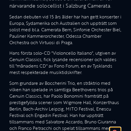
närvarande solocellist i Salzburg Camerata.
Sedan debuten vid 15 års ålder har han gett konserter i
Europa, Sydamerika och Australien och uppträtt som
solist med bl.a. Camerata Bern, Sinfonie Orchester Biel,
Pauliner Kammerorchester, Odessa Chamber
Orchestra och Virtuosi di Praga.
Hans första solo-CD "Violoncello Italiano", utgiven av
Genuin Classics, fick lysande recensioner och valdes
till "månadens CD" av Fono Forum, en av Tysklands
mest respekterade musiktidskrifter.
Som grundare av Boccherini Trio, en stråktrio med
vilken han spelade in samtliga Beethovens trios på
Genuin Classics, har Paolo Bonomini framträtt på
prestigefyllda scener som Wigmore Hall, Konzerthaus
Berlin, Bach-Archiv Leipzig, MITO Festival, Enescu
Festival och Engadin Festival. Han har uppträtt
tillsammans med Salvatore Accardo, Bruno Giuranna
och Franco Petracchi och spelat tillsammans med