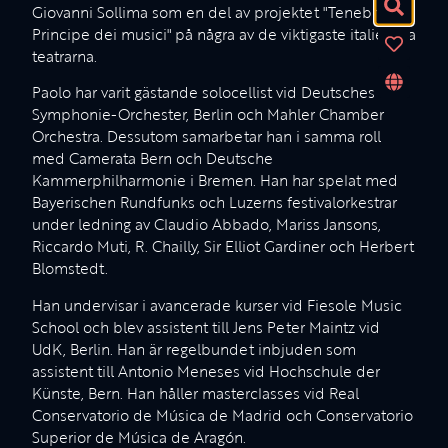
Giovanni Sollima som en del av projektet "Tenebrae, il
Principe dei musici" på några av de viktigaste italienska
teatrarna.
Paolo har varit gästande solocellist vid Deutsches
Symphonie-Orchester, Berlin och Mahler Chamber
Orchestra. Dessutom samarbetar han i samma roll
med Camerata Bern och Deutsche
Kammerphilharmonie i Bremen. Han har spelat med
Bayerischen Rundfunks och Luzerns festivalorkestrar
under ledning av Claudio Abbado, Mariss Jansons,
Riccardo Muti, R. Chailly, Sir Elliot Gardiner och Herbert
Blomstedt.
Han undervisar i avancerade kurser vid Fiesole Music
School och blev assistent till Jens Peter Maintz vid
UdK, Berlin. Han är regelbundet inbjuden som
assistent till Antonio Meneses vid Hochschule der
Künste, Bern. Han håller masterclasses vid Real
Conservatorio de Música de Madrid och Conservatorio
Superior de Música de Aragón.