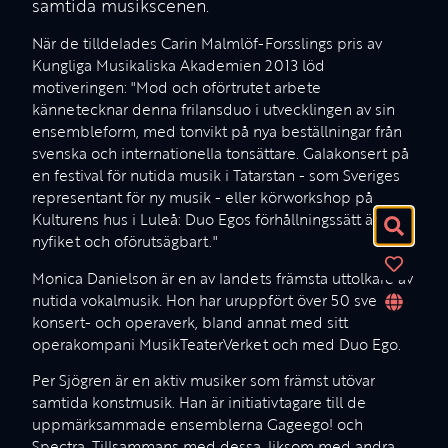
samtida musikscenen.
När de tilldelades Carin Malmlöf-Forsslings pris av
Kungliga Musikaliska Akademien 2013 löd
motiveringen: "Mod och oförtrutet arbete
kännetecknar denna frilansduo i utvecklingen av sin
ensembleform, med tonvikt på nya beställningar från
svenska och internationella tonsättare. Galakonsert på
en festival för nutida musik i Tatarstan - som Sveriges
representant för ny musik - eller körworkshop på
Kulturens hus i Luleå: Duo Egos förhållningssätt är
nyfiket och oförutsägbart."
Monica Danielson är en av landets främsta uttolkare av
nutida vokalmusik. Hon har uruppfört över 50 svenska
konsert- och operaverk, bland annat med sitt
operakompani MusikTeaterVerket och med Duo Ego.
Per Sjögren är en aktiv musiker som främst utövar
samtida konstmusik. Han är initiativtagare till de
uppmärksammade ensemblerna Gageego! och
Spectra. Tillsammans med dessa, liksom med andra