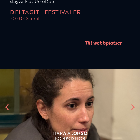
slagverk av UmeDuo.
DELTAGIT I FESTIVALER
2020 Österut
Till webbplatsen
HARA ALONSO
KOMPOSITÖR