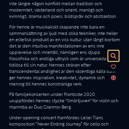
inte längre någon konflikt mellan tradition och
modernitet, västerland och orient, manligt och
kvinnligt, drama och poesi, bildspråk och abstraktion.
För henne är musikaliskt skapande inte bara en
sammansättning av ljud med olika tekniker, inte heller
en estetisk produkt av en viss kultur, utan långt bortom
det är den intuitiva manifestationen av ens inre
upplevelse och innehåll, nämligen ens djupa
filosofiska och andliga uttryck som är universella och
tidlösa till sin natur. Hennes strävan efter
transcendental andlighet är den väsentliga källa som
ger hennes inspiration, kreativitet, dynamik och
mening till hennes konstnärliga verk.
På familjekonserten under Frontside 2020
uruppfördes hennes stycke "Smörtjuven" för violin och
marimba av Duo Granmo-Berg.
Under opening concert framfördes Leilei Tians
komposition ”Never Ending Journey” för cello och