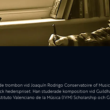
ade trombon vid Joaquín Rodrigo Conservatoire of Music
fick hederspriset. Han studerade komposition vid Guild
ituto Valenciano de la Música (IVM) Scholarship och Gu