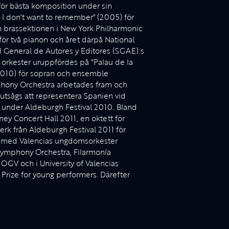
ör bästa komposition under sin
e I don't want to remember" (2005) för
ch brassektionen i New York Philharmonic
ör två pianon och året därpå National
General de Autores y Editores (SGAE):s
r orkester uruppfördes på "Palau de la
 (2010) för sopran och ensemble
phony Orchestra arbetades fram och
tsågs att representera Spanien vid
 under Aldeburgh Festival 2010. Bland
ey Concert Hall 2011, en oktett för
rk från Aldeburgh Festival 2011 för
ion med Valencias ungdomsorkester
Symphony Orchestra, Filarmonía
JOGV och i University of Valencias
 Prize for young performers. Därefter