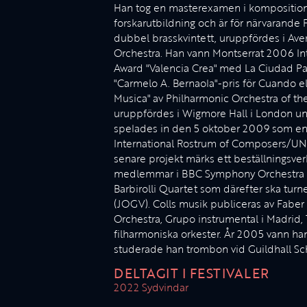
Han tog en masterexamen i komposition
forskarutbildning och är för närvarande 
dubbel brasskvintett, uruppfördes i Ave
Orchestra. Han vann Montserrat 2006 In
Award "Valencia Crea" med La Ciudad P
"Carmelo A. Bernaola"-pris för Cuando el
Musica" av Philharmonic Orchestra of the
uruppfördes i Wigmore Hall i London un
spelades in den 5 oktober 2009 som en 
International Rostrum of Composers/UNE
senare projekt märks ett beställningsve
medlemmar i BBC Symphony Orchestra som 
Barbirolli Quartet som därefter ska turn
(JOGV). Colls musik publiceras av Fabe
Orchestra, Grupo instrumental i Madrid, 
filharmoniska orkester. År 2005 vann han
studerade han trombon vid Guildhall S
DELTAGIT I FESTIVALER
2022 Sydvindar