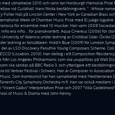
 med utmärkelse 2010 och vann Ian Horsburgh Memorial Prize f
Fellow vid Guildhall. Hans första beställningsverk, "...Whose nam
ry Fisher Hall på Lincoln Center i New York av Canadian Brass o
ternational Week of Chamber Music Prize med El juego lúgubre f
aranoica för ensemble med 10 musiker. Han vann 2008 Sociedad 
 niño era niño... för pianokvartett. Aqua Cinereus (2006) för sto
 University of Valencia under ledning av Cristóbal Soler. Óxido
der ledning av tonsättaren. Hidd'n Blue (2009) för London Sym
del av LSO Discovery Panufnik Young Composers Scheme. Coll u
SCO (Lissabon, 2010). Han deltog i ett Composition Residency
rk från Los Angeles Philharmonic som ska uruppföras på Walt Disn
ska sändas på BBC Radio 3, och ytterligare ett beställningsve
era till Verbier Festival i Schweiz. Han är Composer in Associat
r Music. Som trombonist har han samarbetat med Mediterraneo 
Torrent's City Symphony Orchestra m.fl. Han var också medlem i 
 "Vicent Galbis" Interpretation Prize och 2007 "Villa Castellnovo"
chool of Music & Drama med John Kenny.