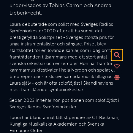
undervisades av Tobias Carron och Andrea
Lieberknecht.
Laura debuterade som solist med Sveriges Radios
Symfoniorkester 2020 efter att ha vunnit det
prestigefyllda Solistpriset - Sveriges största pris för
unga instrumentalister och sångare. Priset blev
startskottet för en lovande karriär, som i dag omfattar
framträdanden tillsammans med ett stort antal
svenska orkestrar och ensembler. Hon har framträtt på
kammarmusikfestivaler i hela Norden och spelat en
bred repertoar - inklusive samtida musik tillägnad
Laura själv - och är ofta soloflöjtist i Skandinaviens
mest framstående symfoniorkestrar.
Sedan 2023 innehar hon positionen som soloflöjtist i
Sveriges Radios Symfoniorkester.
Laura har bland annat fått stipendier av GT Bäckman,
Kungliga Musikaliska Akademien och Svenska
Frimurare Orden.